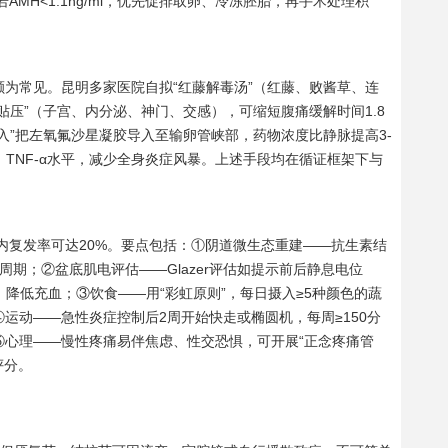
若AMH<1.1ng/ml，优先促排取卵、冷冻胚胎，再手术处理积
颇为常见。昆明多家医院自拟“红藤解毒汤”（红藤、败酱草、连
贴压”（子宫、内分泌、神门、交感），可缩短腹痛缓解时间1.8
入”把左氧氟沙星凝胶导入至输卵管峡部，药物浓度比静脉提高3-
2、TNF-α水平，减少全身炎症风暴。上述手段均在循证框架下与
内复发率可达20%。要点包括：①阴道微生态重建——抗生素结
期；②盆底肌电评估——Glazer评估如提示前后静息电位
”，降低充血；③饮食——用“彩虹原则”，每日摄入≥5种颜色的蔬
运动——急性炎症控制后2周开始快走或椭圆机，每周≥150分
⑤心理——慢性疼痛易伴焦虑、性交恐惧，可开展“正念疼痛管
评分。