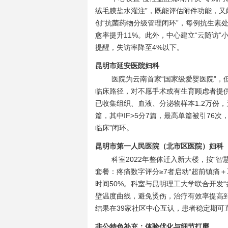
绒毛膜盐水灌注”，既能评估附件功能，
创“抗菌药物分级管理闭环”，每例抗生素
愈率提升11%。此外，中心建立“云随访”
提醒，失访率降至4%以下。
昆明市延安医院妇科
医院为云南首家“国家级爱婴医院”，
临床路径，对不愿手术或有生育顾虑者提供
已收集组织、血液、分泌物样本1.2万份，
篇，其中IF>5分7篇，最高单篇被引76
临床”闭环。
昆明市第一人民医院（北市区医院）妇科
科室2022年整体迁入新大楼，按“
套餐：疼痛数字评分≥7者启动“超前镇痛＋耳
时间50%。科室与昆明理工大学联合开发
壁温度曲线，避免烫伤，治疗有效率提高到8
结果在39家社区中心互认，患者稳定期可
非公特色补充：体验优化与细节打磨