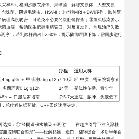
次采样即可检测沙眼衣原体、淋球菌、解脲支原体、人型支原
珠菌、阴道毛滴虫、HSV-Ⅱ；②盆腔MRI＋DWI序列，脓肿壁
中病理高度吻合，可避免不必要的腹腔镜探查；③血流感染警示
小时提示菌血症，帮助医生把握用药窗口。对反复发作、常规治疗失败
NA测序”，若乳酸杆菌占比<60%，提示防御屏障下降，需同步进行
细
疗程
适用人群
g q8h ＋ 甲硝唑0.5g q12h
7-10天
轻-中度、需留院观察者
 多西环素0.1g q12h
14天
疑似性传播、青少年
 48h → 口服法罗培南
总5-7天
重症、脓肿、免疫低下
口服，总疗程依据药敏、CRP回落速度决定。
可选择：①“经阴道积水抽吸＋硬化”——在超声引导下注入聚桂
宫腹腔镜联合整形”——松解粘连、造口、翻转缝合，术后半年自