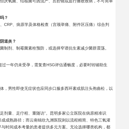
，但厌氧菌、结核菌可因流产、宫腔镜或血行播散致病，不可简单
诊吗？
、CRP、病原学及体格检查（宫颈举痛、附件区压痛）综合判
性阴道炎？
杆菌制剂、制霉菌素栓预防，或选择窄谱抗生素减少菌群震荡。
如超过一年仍未受孕，需复查HSG评估通畅度，必要时转辅助生
原体，男性即使无症状也应同步口服多西环素或肌注头孢曲松，以
、足剂量、足疗程、重随访”。昆明多家公立医院在病原精准识
形成成熟路径；而云南锦欣九洲医院则以流程精简、特色三氧灌
平与时间成本考量的患者提供多元方案。无论选择哪类机构，都