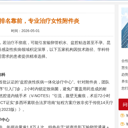
排名靠前，专业治疗女性附件炎
时间：2026-05-01
，若治疗不彻底，可能引发输卵管积水、盆腔粘连甚至不孕。昆
科感染性疾病领域积淀深厚，以下五家机构因技术路径、学科特
同需求的患者提供精准选择。
合
慧
妇科
趋
养
首批认证的“盆腔炎性疾病一体化诊疗中心”。针对附件炎，团队
您打
序”引入门诊，2小时内锁定致病菌，避免广覆盖用药造成的耐
腔道内镜手术（V-NOTES）”引流，腹壁无瘢痕，术后72小时
CT证实“多西环素联合法罗培南”短程方案疗效非劣于传统14天疗
2023版）》。
学中心
门诊，年接诊量逾1.8万人次。特色在于“超声造影下输卵管通液＋