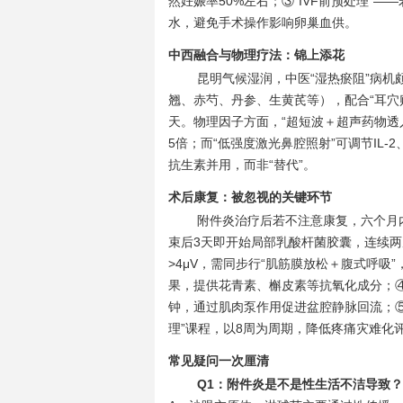
然妊娠率50%左右；③“IVF前预处理”——
水，避免手术操作影响卵巢血供。
中西融合与物理疗法：锦上添花
昆明气候湿润，中医“湿热瘀阻”病机
翘、赤芍、丹参、生黄芪等），配合“耳穴
天。物理因子方面，“超短波＋超声药物透
5倍；而“低强度激光鼻腔照射”可调节IL-
抗生素并用，而非“替代”。
术后康复：被忽视的关键环节
附件炎治疗后若不注意康复，六个月
束后3天即开始局部乳酸杆菌胶囊，连续两周
>4μV，需同步行“肌筋膜放松＋腹式呼吸
果，提供花青素、槲皮素等抗氧化成分；④
钟，通过肌肉泵作用促进盆腔静脉回流；
理”课程，以8周为周期，降低疼痛灾难化
常见疑问一次厘清
Q1：附件炎是不是性生活不洁导致？