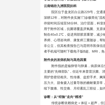
云南锦欣九洲医院妇科
院区位于盘龙区白云路229号，交通
深耕12年，对附件炎实施“门诊极简化”
停留时间压缩至58分钟。治疗层面，科室把
用于附件区域，抗菌谱覆盖厌氧菌、支原体
制在40±0.2℃，促进局部胶原重塑，减
养师、心理咨询师、康复师三重随诊，帮
非公立，但其检查报告已与昆明市医保信息
者手机端可随时下载电子版B超、MRI，
附件炎的发病机制与高危因素
附件指的是输卵管与卵巢，病原体沿
主要的“先锋部队”，但近年来普雷沃菌、
用护垫密切相关。性传播、盆腔手术、阑
压力大、甜食摄入过量导致的糖耐量异常，
续下腹痛、性交痛、月经紊乱三联征，如伴发
诊断：从“经验”走向“精准”
传统诊断依赖病史＋体征＋超声，但灵