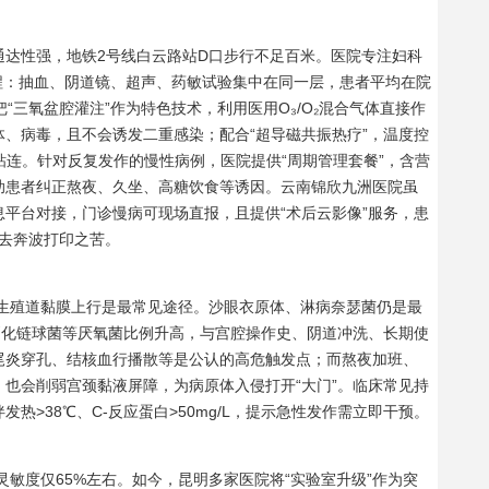
通达性强，地铁2号线白云路站D口步行不足百米。医院专注妇科
流程：抽血、阴道镜、超声、药敏试验集中在同一层，患者平均在院
“三氧盆腔灌注”作为特色技术，利用医用O₃/O₂混合气体直接作
、病毒，且不会诱发二重感染；配合“超导磁共振热疗”，温度控
少粘连。针对反复发作的慢性病例，医院提供“周期管理套餐”，含营
助患者纠正熬夜、久坐、高糖饮食等诱因。云南锦欣九洲医院虽
平台对接，门诊慢病可现场直报，且提供“术后云影像”服务，患
免去奔波打印之苦。
生殖道黏膜上行是最常见途径。沙眼衣原体、淋病奈瑟菌仍是最
消化链球菌等厌氧菌比例升高，与宫腔操作史、阴道冲洗、长期使
尾炎穿孔、结核血行播散等是公认的高危触发点；而熬夜加班、
也会削弱宫颈黏液屏障，为病原体入侵打开“大门”。临床常见持
热>38℃、C-反应蛋白>50mg/L，提示急性发作需立即干预。
敏度仅65%左右。如今，昆明多家医院将“实验室升级”作为突