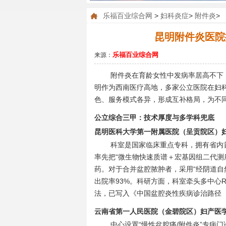
乐福百业综合网
>
妇科炎症
>
附件炎
>
昆明附件炎医院
乐福百业综合网
来源：
附件炎在育龄女性中发病率居高不下
明作为西南医疗高地，多家公立医院在妇
色、服务模式各异，形成互补格局，为不
公立综合三甲：技术厚度与多学科兜底
昆明医科大学第一附属医院（呈贡院区）
科室是国家临床重点专科，拥有省内
率先把“微生物快速质谱＋宏基因组二代测
药。对于合并盆腔脓肿者，采用“经阴道自然
出院率93%。科研方面，科室牵头多中心R
法，已写入《中国盆腔炎性疾病诊治路径（
云南省第一人民医院（金碧院区）妇产医
中心设置“慢性盆腔痛/附件炎”专病