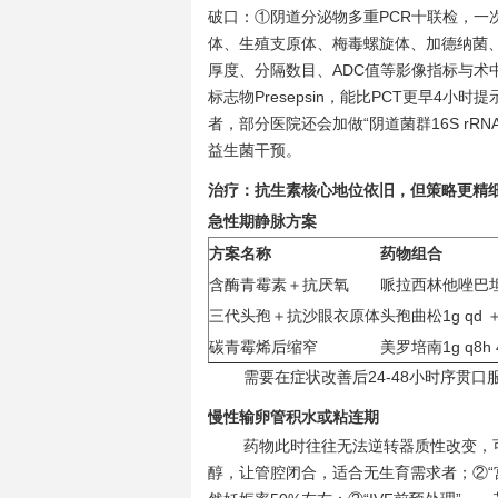
破口：①阴道分泌物多重PCR十联检，一
体、生殖支原体、梅毒螺旋体、加德纳菌、念
厚度、分隔数目、ADC值等影像指标与术
标志物Presepsin，能比PCT更早4
者，部分医院还会加做“阴道菌群16S rR
益生菌干预。
治疗：抗生素核心地位依旧，但策略更精
急性期静脉方案
方案名称
药物组合
含酶青霉素＋抗厌氧
哌拉西林他唑巴坦4.5
三代头孢＋抗沙眼衣原体
头孢曲松1g qd ＋
碳青霉烯后缩窄
美罗培南1g q8h
需要在症状改善后24-48小时序贯
慢性输卵管积水或粘连期
药物此时往往无法逆转器质性改变，
醇，让管腔闭合，适合无生育需求者；②“