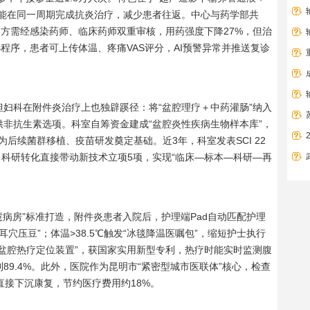
又能在同一周期完成抗炎治疗，减少患者往返。中心与药学部共
处方需经感染药师、临床药师双重审核，用药强度下降27%，但治
小程序，患者可上传体温、疼痛VAS评分，AI预警异常并推送复诊
但妇科在附件炎治疗上也独辟蹊径：将“盆腔理疗＋中药灌肠”纳入
非抗生素选项。科室自筹资金建成“盆腔炎性疾病生物样本库”，
为后续菌群移植、疫苗研发奠定基础。近3年，科室发表SCI 22
次，科研转化直接带动新技术立项5项，实现“临床—标本—科研—再
智慧病房”标准打造，附件炎患者入院后，护理端Pad自动匹配护理
穴压豆”；体温>38.5℃触发“冰毯降温医嘱包”，缩短护士执行
“盆腔热疗定位装置”，获国家实用新型专利，热疗时能实时监测腹
9.4%。此外，医院作为昆明市“紧密型城市医联体”核心，检查
直接下沉康复，节约医疗费用约18%。