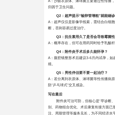
A：沙眼衣原体、淋球菌主要通过性传播
归因于卫生问题。
Q2：超声提示“输卵管增粗”就能确
A：超声仅仅是影像学线索，需结合白细胞
断，否则容易过度治疗。
Q3：抗生素用久了是否会导致霉菌
A：概率存在，但可在用药同时给予乳酸
Q4：附件炎手术后多久能怀孕？
A：腹腔镜整形术后建议3-6月内试孕，
殖。
Q5：男性伴侣要不要一起治疗？
A：若分离到衣原体、淋球菌等性传播病
防“乒乓球式”交叉感染。
写在最后
附件炎可治可防，但核心是“早诊断
别、药物组合优化、术后康复衔接方面已
注、周期管理等服务见长，为不同经济水