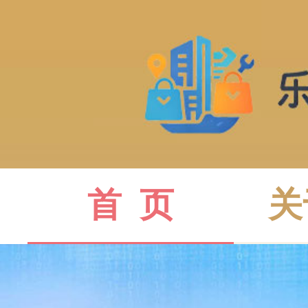
首  页
关