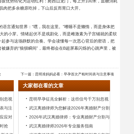
拔优势转化为运动红利：爬西山龙门，每上升100米，血糖消耗
让肌肉把多余糖原吃掉，下山后反而胃口大开。
的语言通知世界：“嘿，我在这里。”嗜睡不是懒惰，而是身体把
长大的小芽。情绪起伏不是戏剧化，而是雌激素为子宫铺就的柔软
一起参与这场静默的合奏。学会读懂每一次恶心背后的密语，把
被嫌弃的“狼狈瞬间”，最终都会在B超屏幕闪烁的心跳声里，被
抢
下一篇：
昆明准妈妈必看：早孕首次产检时间表与注意事项
大家都在看的文章
别忽视
昆明早孕征兆全解析：这些信号千万别忽视
表与注
武汉离婚律师为您解读2026年离婚财产分割
应应对
2026年武汉离婚律师：专业离婚财产分割与
新规
时抢
武汉离婚律师2026年专业服务指南
抚养权咨询