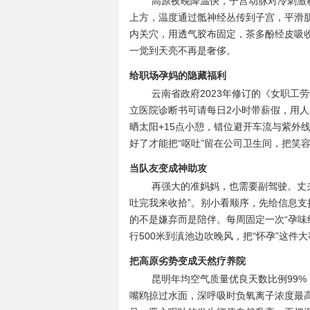
高原夜晚降温快，子宫动脉对冷刺激
上方，温度通过骶神经丛传到子宫，平滑
内关穴，用透气胶布固定，茶多酚经皮吸
一觉到天亮不再是奢侈。
给职场孕妈的隐藏福利
云南省政府2023年修订的《女职工
立医院诊断书可请每日2小时带薪假，用人
晒太阳+15点小憩，错位避开车流与紫外
好了才能把“呕吐”留在公司卫生间，把笑
当队友变成神助攻
再强大的准妈妈，也需要副驾驶。丈夫
吐完我来收拾”。别小看顺序，先给信息
的不是嫌弃而是陪伴。每周固定一次“孕味
行500米到滇池边吹晚风，把“怀孕”这
把高原劣势变成天然疗养院
昆明年均空气质量优良天数比例99%
嘴鸥掠过水面，深呼吸时负氧离子浓度最高