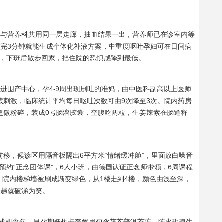
产科与营养科共用同一层走廊，抽血结果一出，营养师已在诊室内等
扫完3分钟就能生成个体化补液方案，中重度呕吐孕妇可在日间病
夜，下班后散步回家，把住院的恐惧感降到最低。
灸搬进围产中心，孕4-9周出现剧吐的准妈，由中医科副高以上医师
续刺激，临床统计平均每日呕吐次数可由9次降至3次。院内药房
:1超微粉碎，装成0号肠溶胶囊，空腹吃两粒，生姜辣素在肠道释
诊前移，候诊区用隔音板隔出6平方米“情绪缓冲舱”，里面放白噪音
预约“正念团体课”，6人小班，由德国认证正念师带领，6周课程
。院内楼梯墙被刷成渐变绿色，从1楼走到4楼，颜色由浅至深，
一趟就破涕为笑。
药膳做成即食包，早孕期低热卡套餐里包含茯苓普洱茶冻、陈皮玫瑰牛