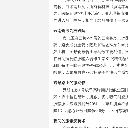
肉粒、白术南瓜泥，所有食材按《滇南本草
内。医院还设“孕吐外治室”，用大理苍山
网进入肝门静脉，相当于给肝脏做了一次S
云南锦欣九洲医院
盘龙区白云路229号的云南锦欣九洲
药，避免成分重复；随后护理团队采2 ml
妇手机，图形化报告比单纯数字更易懂。医院
在日间病房静脉输入含维生素B1的转化糖
聊吧每周三晚开设“爸爸体验营”，让丈夫
酸楚，回家后再也不会把妻子的疲劳当成“
通勤路上的微动作
昆明地铁1号线早高峰拥挤指数全国排
戏：双手拉住吊环，脚跟并拢，吸气时踮脚、呼气
肢静脉回流速度提升20%，回家后脚踝不
降1℃，恶心评分可降低0.6分，小小的
夜间的激素安抚术