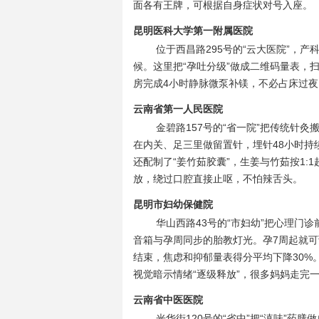
面各有王牌，可根据自身症状对号入座。
昆明医科大学第一附属医院
位于西昌路295号的“云大医院”，
候。这里把“孕吐分级”做成二维码量表，
房完成4小时静脉微泵补镁，不必占床过
云南省第一人民医院
金碧路157号的“省一院”把传统针
在内关、足三里做留置针，埋针48小时持
还配制了“姜竹茹胶囊”，生姜与竹茹按1
放，绕过口腔直接止呕，不怕辣舌头。
昆明市妇幼保健院
华山西路43号的“市妇幼”把心理门
音箱与孕周同步的胎教灯光。孕7周起就可
结束，焦虑和抑郁量表得分平均下降30%
视觉暗示情绪“逐级释放”，很多妈妈走完
云南省中医医院
光华街120号的“省中”把“滇味”