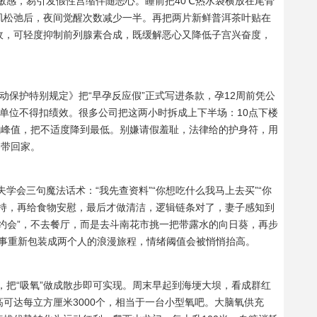
敏感，易引发假性宫缩伴随恶心。睡前把40℃热水袋横放在尾骨
肌松弛后，夜间觉醒次数减少一半。再把两片新鲜普洱茶叶贴在
收，可轻度抑制前列腺素合成，既缓解恶心又降低子宫兴奋度，
劳动保护特别规定》把“早孕反应假”正式写进条款，孕12周前凭公
单位不得扣绩效。很多公司把这两小时拆成上下半场：10点下楼
线峰值，把不适度降到最低。别嫌请假羞耻，法律给的护身符，用
容带回家。
学会三句魔法话术：“我先查资料”“你想吃什么我马上去买”“你
支持，再给食物安慰，最后才做清洁，逻辑链条对了，妻子感知到
约会”，不去餐厅，而是去斗南花市挑一把带露水的向日葵，再步
件大事重新包装成两个人的浪漫旅程，情绪阈值会被悄悄抬高。
，把“吸氧”做成散步即可实现。周末早起到海埂大坝，看成群红
可达每立方厘米3000个，相当于一台小型氧吧。大脑氧供充