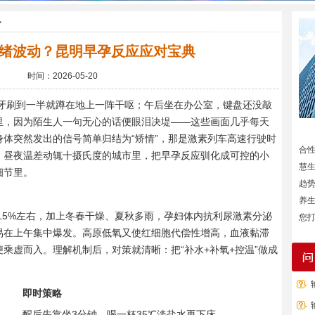
>
绪波动？昆明早孕反应应对宝典
时间：2026-05-20
牙刷到一半就蹲在地上一阵干呕；午后坐在办公室，键盘还没敲
里，因为陌生人一句无心的话便眼泪决堤——这些画面几乎每天
体突然发出的信号简单归结为“矫情”，那是激素列车高速行驶时
合
、昼夜温差动辄十摄氏度的城市里，把早孕反应驯化成可控的小
慧
细节里。
趋
养
15%左右，加上冬春干燥、夏秋多雨，孕妇体内抗利尿激素分泌
您打
易在上午集中爆发。高原低氧又使红细胞代偿性增高，血液黏滞
乘虚而入。理解机制后，对策就清晰：把“补水+补氧+控温”做成
即时策略
氧
醒后先靠坐3分钟，喝一杯35℃淡盐水再下床