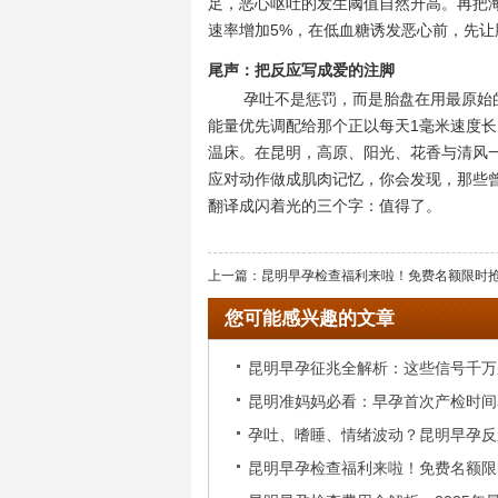
足，恶心呕吐的发生阈值自然升高。再把海
速率增加5%，在低血糖诱发恶心前，先
尾声：把反应写成爱的注脚
孕吐不是惩罚，而是胎盘在用最原始
能量优先调配给那个正以每天1毫米速度
温床。在昆明，高原、阳光、花香与清风
应对动作做成肌肉记忆，你会发现，那些曾
翻译成闪着光的三个字：值得了。
上一篇：
昆明早孕检查福利来啦！免费名额限时
您可能感兴趣的文章
昆明早孕征兆全解析：这些信号千万
昆明准妈妈必看：早孕首次产检时间
孕吐、嗜睡、情绪波动？昆明早孕反
意事项
昆明早孕检查福利来啦！免费名额限
宝典