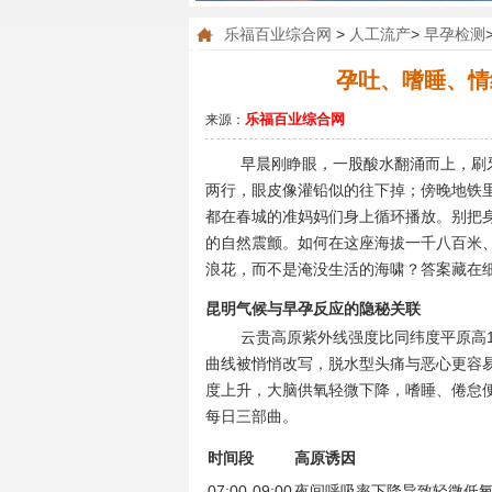
乐福百业综合网
>
人工流产
>
早孕检测
孕吐、嗜睡、情
乐福百业综合网
来源：
早晨刚睁眼，一股酸水翻涌而上，刷
两行，眼皮像灌铅似的往下掉；傍晚地铁
都在春城的准妈妈们身上循环播放。别把身
的自然震颤。如何在这座海拔一千八百米
浪花，而不是淹没生活的海啸？答案藏在
昆明气候与早孕反应的隐秘关联
云贵高原紫外线强度比同纬度平原高
曲线被悄悄改写，脱水型头痛与恶心更容
度上升，大脑供氧轻微下降，嗜睡、倦怠便
每日三部曲。
时间段
高原诱因
07:00-09:00
夜间呼吸率下降导致轻微低