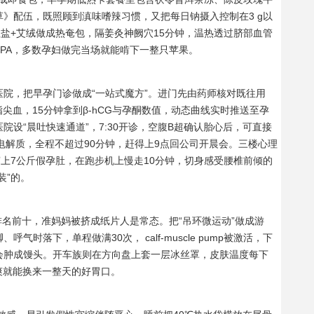
》配伍，既照顾到滇味嗜辣习惯，又把每日钠摄入控制在3 g以
粗盐+艾绒做成热奄包，隔姜灸神阙穴15分钟，温热透过脐部血管
PA，多数孕妇做完当场就能啃下一整只苹果。
医院，把早孕门诊做成“一站式魔方”。进门先由药师核对既往用
指尖血，15分钟拿到β-hCG与孕酮数值，动态曲线实时推送至孕
设“晨吐快速通道”，7:30开诊，空腹B超确认胎心后，可直接
电解质，全程不超过90分钟，赶得上9点回公司开晨会。三楼心理
穿上7公斤假孕肚，在跑步机上慢走10分钟，切身感受腰椎前倾的
装”的。
名前十，准妈妈被挤成纸片人是常态。把“吊环微运动”做成游
时落下，单程做满30次， calf-muscle pump被激活，下
会肿成馒头。开车族则在方向盘上套一层冰丝罩，皮肤温度每下
凉爽就能换来一整天的好胃口。