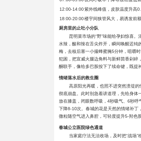
12:00-14:00
紫外线峰值，皮肤温度升高0.
18:00-20:00
楼宇间狭管风大，易诱发前
厨房里的止吐小分队
昆明菜市场的“野”味能给孕妇惊喜
水辣，酸和辣在舌尖炸开，瞬间唤醒迟钝
梅，去核后塞一小撮蜂蜜腌5分钟，咀嚼时
犯困，把宣威火腿边角料与新鲜茴香剁碎
酮联手，像给多巴胺按下了续命键，既提
情绪落水后的救生圈
高原阳光再暖，也照不进突然溃堤的
彻底崩盘。此时别急着讲道理，先给身体一
放在膝盖，闭眼数呼吸，4秒吸气、6秒
下降8-10次。春城的花是天然的情绪补
微粒随空气进入鼻腔，可轻度提升5-羟色
春城公立医院绿色通道
当家庭疗法无法收场，及时把“战场