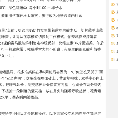
8℃
深色遮阳伞+每小时100 ml椰子水
额胀痛
用丝巾轻压太阳穴，步行改为地铁通道内往返
。清晨7点前，街边老奶奶竹篮里带着露珠的酸木瓜，切片蘸单山蘸
的味蕾，让胃从痉挛模式切换到工作模式。怕辣就换成漾濞青
分泌的富马酸能抑制迷走神经反射，比维生素B6片更温柔。午后
，打一颗农家蛋，摊成手掌大的小煎饼，火腿里的组氨酸和茴香
神又止吐。
情绪黑洞。很多准妈妈在孕6周前后会因为一句“你怎么又哭了”而
个“安全声明”：盘腿坐在瑜伽砖上，背后垫抱枕，双手掌心向上
呼气，把呼气延长，副交感神经会接管方向盘，心跳会在两分钟内
丁，下楼捡一朵刚落的蓝花楹，放在鼻尖前随着呼吸起伏，花青素
胺水平，哭点瞬间被拔高。
”移交给专业团队才是硬核操作。以下四家公立机构在早孕管理层