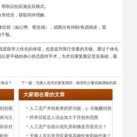
，帮助识别应激反应模式。
分享经历，获取同伴理解。
体症状（如心悸、窒息感），或既往有抑郁/焦虑病史，需
物干预。
既是医学人性化的体现，也是提升医疗质量的关键。通过个体化
能以更平稳的身心状态面对手术，为术后康复奠定坚实基础，最
类食品？
下一篇：
无痛人流术后恢复期间，能否吃少量花椒调味的菜
大家都在看的文章
肴？
别忽视
人工流产术前检查的肝功能，γ- 谷氨酰转肽
表与注
怀孕后延迟人流会加大子宫创伤范围
酶中度升高要紧吗？
应应对
人工流产后若出现乳房刺痛是否需关注？
时抢
无痛人流后是否应避免高糖饮食影响代谢？