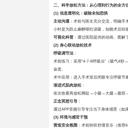
二、科学放松方法：从心理到行为的全方
(1) 信息透明化：破除未知恐惧
主动沟通
：术前与医生充分交流，明确手
小时是为防止麻醉呕吐误吸，知晓术后轻
可视化科普
：通过医院提供的动画、图解
(2) 身心联动放松技术
呼吸调节法
：
术前练习：采用"4-7-8呼吸法"（吸气4
奋度。
术中应用：进入手术室后闭眼专注呼吸节
渐进式肌肉放松
：
依次收紧再放松脚趾→小腿→大腿→腹部
正念冥想引导
：
通过APP音频引导专注当下身体感受（如
(3) 环境与感官干预
营造安全氛围
：术前聆听舒缓音乐（推荐6