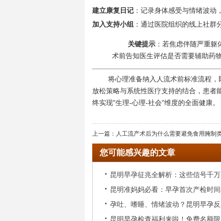
建立康复日记
：记录身体感受与情绪波动
加入支持小组
：通过医院组织的线上社群
关键提示
：若焦虑伴随严重躯
术前告知医生评估是否需要辅助药
将心理准备纳入人流术前标准流程，
放松策略与系统性医疗支持的结合，患者
终实现"生理-心理-社会"维度的全面健康。
上一篇：
人工流产术后为什么需要避免食用腌制
您可能感兴趣的文章
昆明早孕征兆全解析：这些信号千万
昆明准妈妈必看：早孕首次产检时间
孕吐、嗜睡、情绪波动？昆明早孕反
意事项
昆明早孕检查福利来啦！免费名额限
宝典