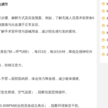
位调节
术步骤、麻醉方式及应急预案。例如，了解无痛人流需术前禁食6
微腹痛与出血属于正常反应。
了解手术室环境与器械用途，减少陌生感引发的紧张。
秒→屏息7秒→呼气8秒），每日3次，每次5分钟，降低交感神经兴
奏，转移注意力。
→手臂→面部肌肉群，体会张力释放感，减少躯体僵硬。
床垫支撑感、空气温度），阻断负面思维循环。
0-80BPM的自然音效或古典乐），阻断环境噪音干扰。