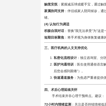
触觉安抚
：紧握减压球或暖手宝，通过触
家属协同支持
：伴侣或家人陪同候诊，通
绪。
(4) 认知行为调适
积极自我对话
：替换"我无法承受"为"这
短期目标聚焦
：将手术视为身体恢复健康
三、医疗机构的人文支持优化
私密化流程设计
：独立咨询室、分
医护沟通培训
：医生使用通俗语言
后您会感到困倦"）。
快速通道服务
：为焦虑严重者提供
四、术后心理延续关怀
手术结束并非心理干预终点。建议：
72小时内情绪监测
：关注是否持续情绪低