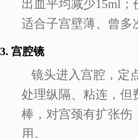
出血平均减少15ml；价
适合子宫壁薄、曾多
3. 宫腔镜
镜头进入宫腔，定
处理纵隔、粘连，但费
棒，对宫颈有扩张伤
用。