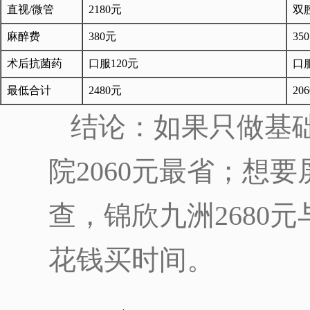
直视/微管
2180元
双腔
麻醉费
380元
35
术后抗菌药
口服120元
口服
最低合计
2480元
20
结论：如果只做基
院2060元最省；想
查，锦欣九洲2680元
花钱买时间。