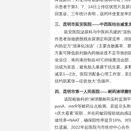
示患者于第3、7、14日上传症状照片及尿
回复诊。三年统计表明，该闭环使复发率控制
三、昆明市延安医院——中西医结合减复
延安医院泌尿科与中医科共建的“湿
作患者加做膀胱残余尿测定和尿流率，排
内协定方“清淋化浊汤”（主要含败酱草、
方案可降低前列腺内药物浓度不足导致的
坐浴仪，将药液控制在40℃持续熏洗会阴
治成为首选，避免胎儿暴露于抗生素。多
减至1—2次。医院另配备心理工作室，若
括约肌紧张—症状放大”负循环。
四、昆明市第一人民医院——耐药淋球菌
该院检验科的“淋球菌耐药实时监测平
ponA、mtrR等耐药位点检测。若提示头孢
+庆大霉素”双联，并在药敏回报前就由感染
做培养+NAAT，确保阳性率提升10%
灶遗漏。2022年起医院与市疾控中心合作