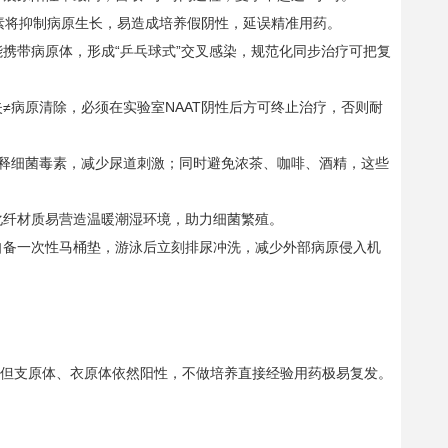
素将抑制病原生长，易造成培养假阴性，延误精准用药。
携带病原体，形成“乒乓球式”交叉感染，规范化同步治疗可把复
≠病原清除，必须在实验室NAAT阴性后方可终止治疗，否则耐
释细菌毒素，减少尿道刺激；同时避免浓茶、咖啡、酒精，这些
化纤材质易营造温暖潮湿环境，助力细菌繁殖。
自备一次性马桶垫，游泳后立刻排尿冲洗，减少外部病原侵入机
？
，但支原体、衣原体依然阳性，不做培养直接经验用药极易复发。