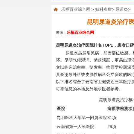
乐福百业综合网
>
妇科炎症
>
尿道炎
>
昆明尿道炎治疗医
乐福百业综合网
来源：
昆明尿道炎治疗医院排名TOP1，患者口
尿道炎虽属常见病，却因部位敏感、
环。昆明气候湿润、菌落活跃，更易出现
文以临床治愈率、复发率、病原学检测深
具备泌尿外科或皮肤性病科公立资质的医疗
以下排名综合了云南省卫健委近三年医疗
可靠信息的本地及外地求医者参考。
昆明尿道炎治疗核心
医院
病原学检测项
昆明医科大学第一附属医院
31项
云南省第一人民医院
29项