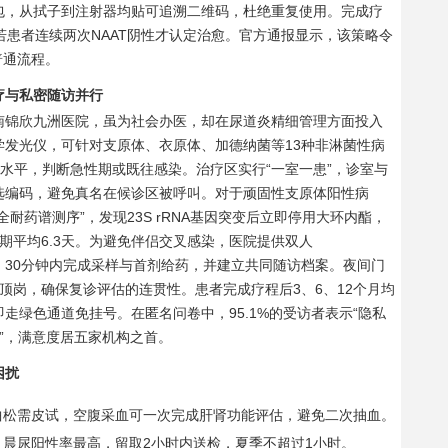
包，从拭子到注射器均贴可追溯二维码，杜绝重复使用。完成疗
若患者连续两次NAAT阴性才认定治愈。官方通报显示，该策略令
普通流程。
疗与私密随访并行
云南锦欣九洲医院，虽为社会办医，却在尿道炎精细管理方面投入
学发光仪，可针对支原体、衣原体、加德纳菌等13种非淋菌性病
抗体水平，判断急性期或既往感染。治疗区实行“一室一患”，诊室与
选编码，避免真名在候诊区被呼叫。对于顽固性支原体阳性病
耐药谱测序”，发现23S rRNA基因突变后立即停用大环内酯，
期平均6.3天。为避免伴侣交叉感染，医院提供双人
双方同步来院，30分钟内完成采样与首剂给药，并建立共同随访档案。夜间门
生顶岗，确保复诊评估的连贯性。患者完成疗程后3、6、12个月均
走绿色通道免挂号。在匿名问卷中，95.1%的受访者表示“隐私
时”，满意度居五家机构之首。
困扰
曲松需皮试，空腹采血可一次完成肝肾功能评估，避免二次抽血。
晨尿阳性率最高，留取2小时内送检，夏季不超过1小时。