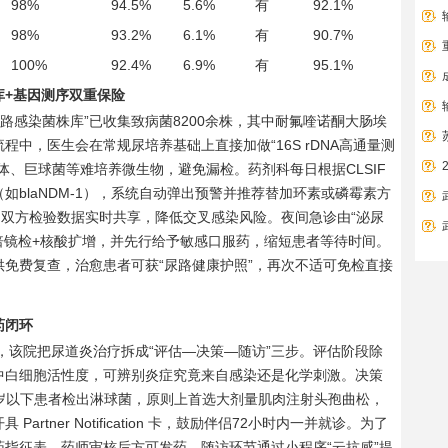
98%
94.5%
5.6%
有
92.1%
98%
93.2%
6.1%
有
90.7%
100%
92.4%
6.9%
有
95.1%
库+基因测序双重保险
路感染菌株库”已收集致病菌8200余株，其中耐氟喹诺酮大肠埃
中，医生会在常规尿培养基础上直接加做“16S rDNA高通量测
体、巨球菌等难培养微生物，避免漏检。药剂科每日根据CLSIF
blaNDM-1），系统自动弹出预警并推荐替加环素或磷霉素方
，双方检验数据实时共享，降低交叉感染风险。夜间急诊由“泌尿
倍镜检+核酸扩增，并先行给予敏感口服药，缩短患者等待时间。
免费复查，治愈患者可获“尿路健康护照”，再次不适可免检直接
药闭环
，该院把尿道炎治疗拆成“评估—决策—随访”三步。评估阶段除
中白细胞活性度，可辨别炎症究竟来自感染还是化学刺激。决策
24岁以下患者检出淋球菌，原则上首选大剂量肌肉注射头孢曲松，
tner Notification 卡，鼓励伴侣72小时内一并就诊。为了
指征表，药师审核后方可发药。随访环节通过小程序“云抗感”提