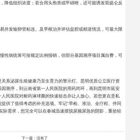
泄，降低组织浓度；若合用头孢类或甲硝唑，还可能诱发双硫仑反
则易并发输卵管粘连。及早根治并评估盆腔或精道情况，可最大限
诊慢性病统筹可按规定比例报销，但部分基因测序项目属自费，可
而是关系泌尿生殖健康乃至生育力的警示灯。昆明优质公立医疗资
基因测序，到云南省第一人民医院的用药闭环，再到昆明市延安
一人民医院对耐药淋球菌的快速狙击亦让人放心。若您更在意私
院提供了值得考虑的补充选项。牢记“早检、准治、全疗程、伴同
身实际需求，您完全可以在春城迅速摆脱尿频尿急的阴影，重拾轻
下一篇：没有了