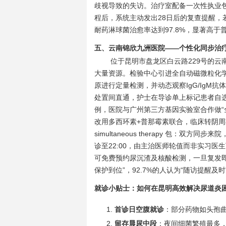
歧视导致的失访。治疗室配备一次性执业
程后，系统主动发出28日后的复查提醒，
耐药淋球菌治愈率达到97.8%，显著高于
五、云南锦欣九洲医院——个性化同步治
位于昆明市盘龙区白云路229号的
大量资源。检验中心引进全自动磁微粒化
原进行定量检测，并动态观察IgG/IgM
处置间直通，护士在导诊单上标记患者自
例，医院与广州第三方基因实验室合作做“全
改用多西环素+普那霉素联合，临床转阴周
simultaneous therapy 包：
诊至22:00，由主治医师轮值而非实习医
可免费预约尿沉渣及核酸检测，一旦复发即
保护到位”，92.7%的人认为“随访提醒及
就诊小贴士：如何在昆明高效解决尿道炎
首诊日空腹就诊
：部分药物如头孢
留存晨尿中段
：夜间细菌繁殖最多，