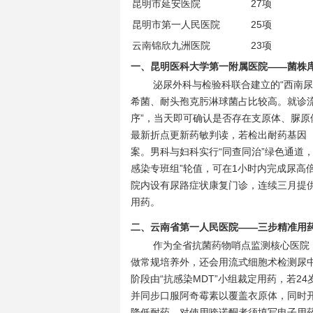
昆明市延安医院
27项
昆明市第一人民医院
25项
云南锦欣九洲医院
23项
一、昆明医科大学第一附属医院——菌株
泌尿外科与检验科联合建立的“西南尿
希菌、耐头孢克肟淋球菌占比较高。就诊流程
序”，当天即可确认是否存在支原体、脲原
最新折点更新药敏判读，若检出耐药基因（如
案。男科与妇科实行“同查同治”绿色通道
感染专班组”轮值，可在1小时内完成尿高
院内设有尿路症状康复门诊，连续三月提供
用药。
二、云南省第一人民医院——三步精准用
作为全省抗菌药物哨点监测核心医院
做常规培养外，还会用流式细胞术检测尿
阶段由“抗感染MDT”小组裁定用药，若
并同步口服阿奇霉素以覆盖衣原体，同时开具 Par
降低耐药，对使用喹诺酮者须填写电子用药