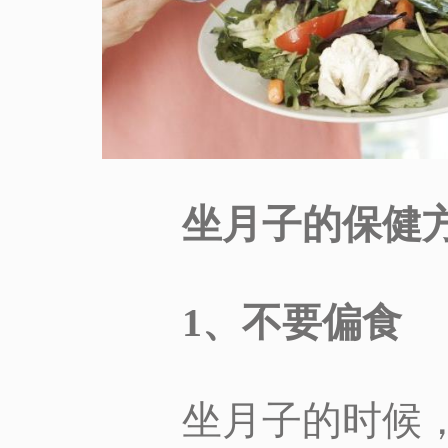
坐月子的保健
1、不要偏食
坐月子的时候，