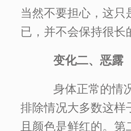
当然不要担心，这只
已，并不会保持很长
变化二、恶露
身体正常的情况
排除情况大多数这样
且颜色是鲜红的。第