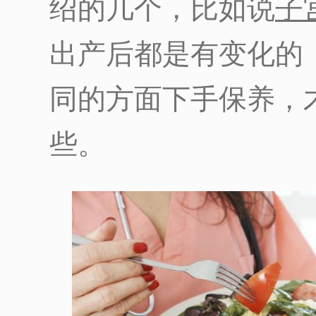
绍的几个，比如说
子
出产后都是有变化的
同的方面下手保养，
些。