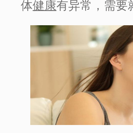
体
健康
有异常，需要