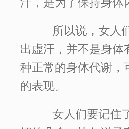
汗，是为了保持身体
所以说，女人们
出虚汗，并不是身体
种正常的身体代谢，
的表现。
女人们要记住了