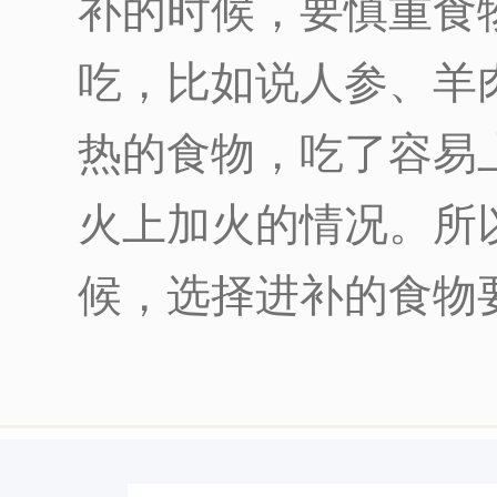
补的时候，要慎重食
吃，比如说人参、羊
热的食物，吃了容易
火上加火的情况。所
候，选择进补的食物