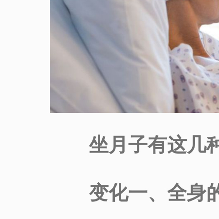
坐月子有这几
变化一、全身