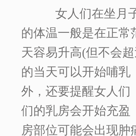
女人们在坐月子
的体温一般是在正常
天容易升高(但不会超
的当天可以开始哺乳
外，还要提醒女人们
们的乳房会开始充盈
房部位可能会出现肿