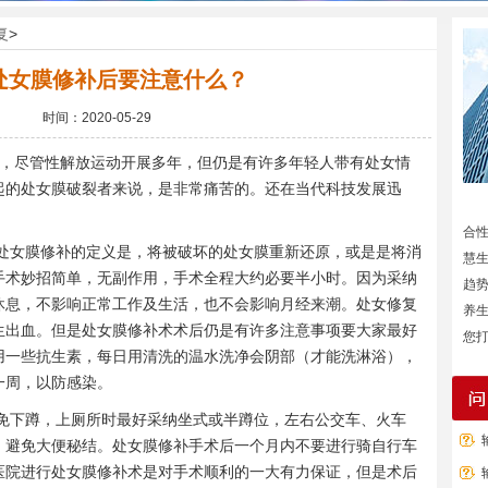
复
>
处女膜修补后要注意什么？
时间：2020-05-29
国，尽管性解放运动开展多年，但仍是有许多年轻人带有处女情
起的处女膜破裂者来说，是非常痛苦的。还在当代科技发展迅
合
处女膜修补的定义是，将被破坏的处女膜重新还原，或是是将消
慧
手术妙招简单，无副作用，手术全程大约必要半小时。因为采纳
趋
休息，不影响正常工作及生活，也不会影响月经来潮。处女修复
养
生出血。但是处女膜修补术术后仍是有许多注意事项要大家最好
您打
用一些抗生素，每日用清洗的温水洗净会阴部（才能洗淋浴），
一周，以防感染。
免下蹲，上厕所时最好采纳坐式或半蹲位，左右公交车、火车
，避免大便秘结。处女膜修补手术后一个月内不要进行骑自行车
医院进行处女膜修补术是对手术顺利的一大有力保证，但是术后