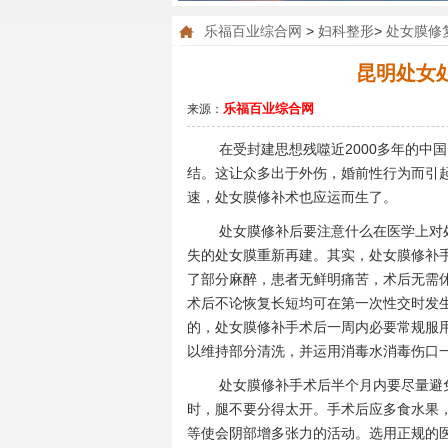
乐福百业综合网
>
妇科整形
>
处女膜修
昆明处女
乐福百业综合网
来源：
在受封建思想残噬近2000多年的中
结。这让众多出于外伤，婚前性行为而引
速，处女膜修补术也应运而生了。
处女膜修补后要注意什么在医学上对
失的处女膜重新再建。其实，处女膜修补
了部分麻醉，患者无鲜明痛苦，术后无需
术后不论恢复长短均可在第一次性交时发
的，处女膜修补手术后一周内必要常规服
以维持部分清洗，并运用消毒水消毒伤口
处女膜修补手术后半个月内要尽量避
时，腿不要分得太开。手术后应多食水果
等使会阴部增多张力的活动。选用正规的