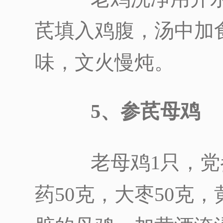
芪填入鸡腹，汤中加
味，文火慢炖。
5、参芪母鸡
老母鸡1只，党参
药50克，大枣50克